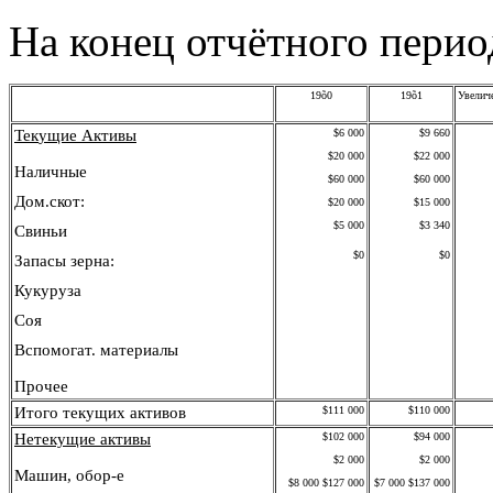
На конец отчётного перио
19õ0
19õ1
Увелич
Тек
у
щие Активы
$6 000
$9 660
$20 000
$22 000
Наличные
$60 000
$60 000
Дом.скот:
$20 000
$15 000
$5 000
$3 340
Свиньи
$0
$0
Запасы зерна:
Кукуруза
Соя
Вспомогат.
материалы
Прочее
Итого текущих активов
$111 000
$110 000
Нетекущие активы
$102 000
$94 000
$2 000
$2 000
Машин, обор-е
$8 000 $127 000
$7 000 $137 000