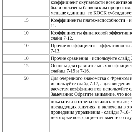
коэффициент окупаемости всех активов,
были оплачены банковским процентом.
меньше единицы, то КОСК субсидируе
15
Коэффициенты платежеспособности
-
и
11.
10
Коэффициенты финансовой эффективн
слайд
7-12.
10
Прочие коэффициенты эффективности
7-13.
10
Прочие сравнения
-
используйте слайд
7
15
Основы для сравнительных коэффицие
слайды
7-15
и
7-16.
50
Для очередного знакомства с Фрэнком 
используйте слайд
7-17,
а для введения
расчетам коэффициентов используйте 
Замечание:
Обратите внимание, что вс
показатели и отчеты остались теми же, 
предыдущих занятиях, и включены в это
проведения упражнения
-
слайды
7-18- 
некоторые коэффициенты вместе со сл