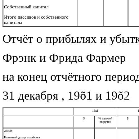
Собственный капитал
Итого пассивов и собственного
капитала
Отчёт о прибылях и убыт
Фрэнк и Фрида Фармер
на конец отчётного перио
31
декабря
,
19õ1
и
19õ2
19х1
$
%
валовой
$
выручки
Доход
Наличный доход хозяйства