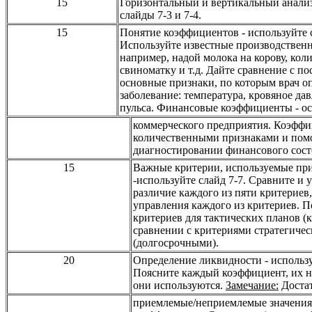
15
Горизонтальный и вертикальный анали
слайды
7-3
и
7-4.
15
Понятие коэффициентов
-
используйте 
Используйте известные производствен
например, надой молока на корову, кол
свиноматку и т.д. Дайте сравнение с п
основные признаки, по которым врач о
заболевание: температура, кровяное дав
пульса. Финансовые коэффициенты
-
ос
коммерческого предприятия. Коэфф
количественными признаками и пом
диагностировании финансового состо
15
Важные критерии, используемые пр
-
используйте слайд
7-7.
Сравните и у
различие каждого из пяти критериев
управления каждого из критериев. П
критериев для тактических планов (
сравнении с критериями стратегиче
(долгосрочными).
20
Определение ликвидности
-
использу
Поясните каждый коэффициент, их на
они используются.
Замечание:
Достат
приемлемые/неприемлемые значения 