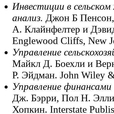
Инвестиции в сельском
анализ.
Джон Б Пенсон
А. Клайнфелтер и Дэви
Englewood Cliffs, New J
Управление сельскохоз
Майкл Д. Боехли и Вер
Р. Эйдман.
Jo
h
n Wiley &
Управление финансами в
Дж. Бэрри, Пол Н. Элли
Хопкин.
Interstate Publis