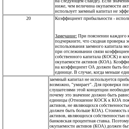
на следующем слайде). Если значени
ниже, чем величина окупаемости ак
использует заемный капитал не эффе
20
Коэффициент прибыльности
-
исполь
Замечание:
При пояснении каждого 
подчеркните, что сходная проверка 
использования заемного капитала мо
при отслеживании связи коэффициен
собственного капитала (КОСК) и ко
окупаемости активов (КОА). Коэфф
на коэффициент ОА должен быть бол
единице. В случае, когда меньше еди
заемный капитал не используется приб
возможно, "умирает". Для проверки п
слушателями этой концепции необходим
почему это значение должно быть равн
единицы (Отношение КОСК к КОА пок
активов, не являющихся собственност
должен быть больше КОА). Стоимость 
активов, являющихся собственностью п
банковская процентная ставка. Поэтом
окупаемости активов (КОА) должен бы