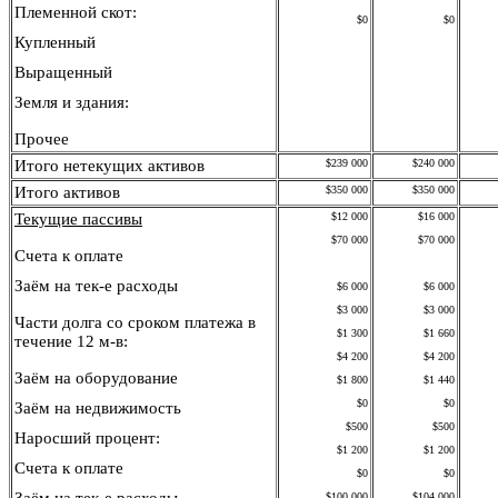
Племенной скот:
$0
$0
Купленный
Выращенный
Земля и здания:
Прочее
Итог
о
нетекущих акти
в
ов
$239 000
$240 000
Итого активов
$350 000
$350 000
Текущие пассивы
$12 000
$16 000
$70 000
$70 000
Счета к оплате
Заём на
тек-е
расходы
$6 000
$6 000
$3 000
$3 000
Части долга со сроком платежа в
$1 300
$1 660
течение
12
м-в:
$4 200
$4 200
Заём на оборудование
$1 800
$1 440
$0
$0
Заём на недвижимость
$500
$500
Наросший процент:
$1 200
$1 200
Счета к оплате
$0
$0
$100 000
$104 000