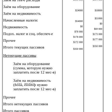
Заём на тек-е расходы
Заём на оборудование
$24000
$18000
Заём на недвижимость
$51000
Начисленные налоги:
$54000
$0
Недвижимость
$0
$69 000
$78 000
Подох. налог и соц. обеспеч-е
$173 000
$178 000
$177 000
Прочее
$172 000
$350 000
Итого текущих пассивов
$
3
50 000
Нетекущие пассивы
Заём на оборудование
(сумма, которую нужно
заплатить после
12
мес-в)
Заём на недвижимость
(ñóììà, êîòîðóþ
нужно
заплатить после
12
мес-в)
Прочее
Итого
нетекущих
пассивов
Итого пассивов