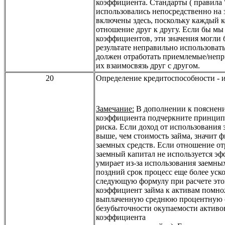
коэффициента. Стандарты
(
правила 
использовались непосредственно на 
включены здесь, поскольку каждый 
отношение друг к другу. Если бы мы
коэффициентов, эти значения могли 
результате неправильно использоват
должен отработать приемлемые/непр
их взаимосвязь друг с другом.
20
Определение кредитоспособности
-
и
Замечание:
В дополнении к пояснен
коэффициента подчеркните принцип
риска. Если доход от использования 
выше, чем стоимость займа, значит ф
заемных средств. Если отношение от
заемный капитал не используется э
умирает из-за использования заемных
поздний срок процесс еще более уск
следующую формулу при расчете это
коэффициент займа к активам помно
выплаченную среднюю процентную с
безубыточности окупаемости активов
коэффициента